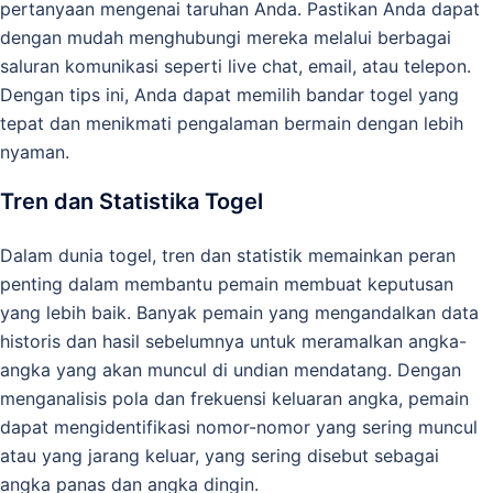
pertanyaan mengenai taruhan Anda. Pastikan Anda dapat
dengan mudah menghubungi mereka melalui berbagai
saluran komunikasi seperti live chat, email, atau telepon.
Dengan tips ini, Anda dapat memilih bandar togel yang
tepat dan menikmati pengalaman bermain dengan lebih
nyaman.
Tren dan Statistika Togel
Dalam dunia togel, tren dan statistik memainkan peran
penting dalam membantu pemain membuat keputusan
yang lebih baik. Banyak pemain yang mengandalkan data
historis dan hasil sebelumnya untuk meramalkan angka-
angka yang akan muncul di undian mendatang. Dengan
menganalisis pola dan frekuensi keluaran angka, pemain
dapat mengidentifikasi nomor-nomor yang sering muncul
atau yang jarang keluar, yang sering disebut sebagai
angka panas dan angka dingin.