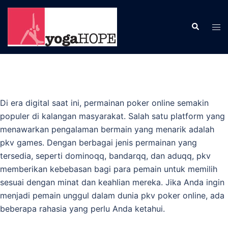
Skip
to
Search
Tog
content
men
Di era digital saat ini, permainan poker online semakin
populer di kalangan masyarakat. Salah satu platform yang
menawarkan pengalaman bermain yang menarik adalah
pkv games. Dengan berbagai jenis permainan yang
tersedia, seperti dominoqq, bandarqq, dan aduqq, pkv
memberikan kebebasan bagi para pemain untuk memilih
sesuai dengan minat dan keahlian mereka. Jika Anda ingin
menjadi pemain unggul dalam dunia pkv poker online, ada
beberapa rahasia yang perlu Anda ketahui.