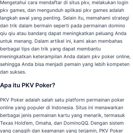
Mengetahui cara mendaftar di situs pkv, melakukan login
pkv games, dan mengunduh aplikasi pkv games adalah
langkah awal yang penting. Selain itu, memahami strategi
dan trik dalam bermain seperti pada permainan domino
qiu qiu atau bandarq dapat meningkatkan peluang Anda
untuk menang. Dalam artikel ini, kami akan membahas
berbagai tips dan trik yang dapat membantu
meningkatkan keterampilan Anda dalam pkv poker online,
sehingga Anda bisa menjadi pemain yang lebih kompeten
dan sukses.
Apa itu PKV Poker?
PKV Poker adalah salah satu platform permainan poker
online yang populer di Indonesia. Situs ini menawarkan
berbagai jenis permainan kartu yang menarik, termasuk
Texas Hold’em, Omaha, dan DominoQQ. Dengan sistem
yang canggih dan keamanan yang terjamin, PKV Poker