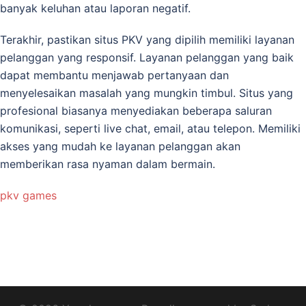
banyak keluhan atau laporan negatif.
Terakhir, pastikan situs PKV yang dipilih memiliki layanan
pelanggan yang responsif. Layanan pelanggan yang baik
dapat membantu menjawab pertanyaan dan
menyelesaikan masalah yang mungkin timbul. Situs yang
profesional biasanya menyediakan beberapa saluran
komunikasi, seperti live chat, email, atau telepon. Memiliki
akses yang mudah ke layanan pelanggan akan
memberikan rasa nyaman dalam bermain.
pkv games