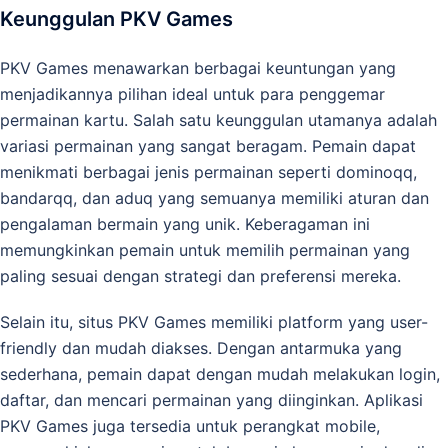
Keunggulan PKV Games
PKV Games menawarkan berbagai keuntungan yang
menjadikannya pilihan ideal untuk para penggemar
permainan kartu. Salah satu keunggulan utamanya adalah
variasi permainan yang sangat beragam. Pemain dapat
menikmati berbagai jenis permainan seperti dominoqq,
bandarqq, dan aduq yang semuanya memiliki aturan dan
pengalaman bermain yang unik. Keberagaman ini
memungkinkan pemain untuk memilih permainan yang
paling sesuai dengan strategi dan preferensi mereka.
Selain itu, situs PKV Games memiliki platform yang user-
friendly dan mudah diakses. Dengan antarmuka yang
sederhana, pemain dapat dengan mudah melakukan login,
daftar, dan mencari permainan yang diinginkan. Aplikasi
PKV Games juga tersedia untuk perangkat mobile,