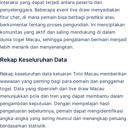
interaksi yang dapat terjadi antara peserta dan
penyelenggara. Beberapa event live draw menyediakan
fitur chat, di mana pemain bisa berbagi prediksi atau
berkomentar tentang proses pengundian. Ini menciptakan
komunitas yang aktif dan saling mendukung di dalam
dunia togel Macau, sehingga pengalaman bermain menjadi
lebih menarik dan menyenangkan.
Rekap Keseluruhan Data
Rekap keseluruhan data keluaran Toto Macau memberikan
wawasan yang penting bagi para pemain dan penggemar
togel. Data yang diperoleh dari live draw Macau
menunjukkan pola dan tren yang dapat membantu dalam
pengambilan keputusan. Dengan mempelajari hasil
pengeluaran sebelumnya, pemain dapat mengidentifikasi
angka-angka yang sering muncul dan menangkap peluang
berdasarkan statistik.