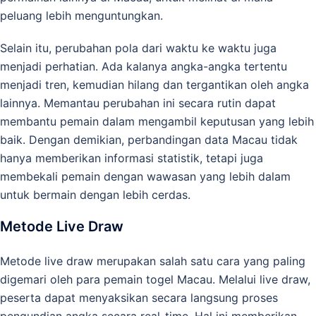
peluang lebih menguntungkan.
Selain itu, perubahan pola dari waktu ke waktu juga
menjadi perhatian. Ada kalanya angka-angka tertentu
menjadi tren, kemudian hilang dan tergantikan oleh angka
lainnya. Memantau perubahan ini secara rutin dapat
membantu pemain dalam mengambil keputusan yang lebih
baik. Dengan demikian, perbandingan data Macau tidak
hanya memberikan informasi statistik, tetapi juga
membekali pemain dengan wawasan yang lebih dalam
untuk bermain dengan lebih cerdas.
Metode Live Draw
Metode live draw merupakan salah satu cara yang paling
digemari oleh para pemain togel Macau. Melalui live draw,
peserta dapat menyaksikan secara langsung proses