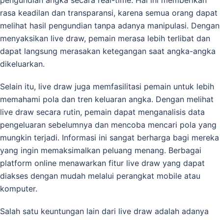
pengundian angka secara real-time. Hal ini memberikan
rasa keadilan dan transparansi, karena semua orang dapat
melihat hasil pengundian tanpa adanya manipulasi. Dengan
menyaksikan live draw, pemain merasa lebih terlibat dan
dapat langsung merasakan ketegangan saat angka-angka
dikeluarkan.
Selain itu, live draw juga memfasilitasi pemain untuk lebih
memahami pola dan tren keluaran angka. Dengan melihat
live draw secara rutin, pemain dapat menganalisis data
pengeluaran sebelumnya dan mencoba mencari pola yang
mungkin terjadi. Informasi ini sangat berharga bagi mereka
yang ingin memaksimalkan peluang menang. Berbagai
platform online menawarkan fitur live draw yang dapat
diakses dengan mudah melalui perangkat mobile atau
komputer.
Salah satu keuntungan lain dari live draw adalah adanya