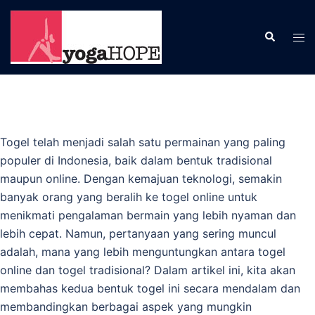
Skip
to
Search
Tog
content
men
Togel telah menjadi salah satu permainan yang paling
populer di Indonesia, baik dalam bentuk tradisional
maupun online. Dengan kemajuan teknologi, semakin
banyak orang yang beralih ke togel online untuk
menikmati pengalaman bermain yang lebih nyaman dan
lebih cepat. Namun, pertanyaan yang sering muncul
adalah, mana yang lebih menguntungkan antara togel
online dan togel tradisional? Dalam artikel ini, kita akan
membahas kedua bentuk togel ini secara mendalam dan
membandingkan berbagai aspek yang mungkin