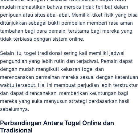
mudah memastikan bahwa mereka tidak terlibat dalam
penipuan atau situs abal-abal. Memiliki tiket fisik yang bisa
ditunjukkan sebagai bukti pembelian memberi rasa aman
tambahan bagi para pemain, terutama bagi mereka yang
tidak terbiasa dengan sistem online.
Selain itu, togel tradisional sering kali memiliki jadwal
pengundian yang lebih rutin dan terjadwal. Pemain dapat
dengan mudah mengikuti keluaran togel dan
merencanakan permainan mereka sesuai dengan ketentuan
waktu tersebut. Hal ini membuat perjudian lebih terstruktur
dan dapat direncanakan, memberikan keuntungan bagi
mereka yang suka menyusun strategi berdasarkan hasil
sebelumnya.
Perbandingan Antara Togel Online dan
Tradisional