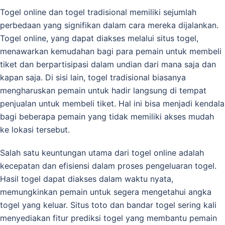
Togel online dan togel tradisional memiliki sejumlah
perbedaan yang signifikan dalam cara mereka dijalankan.
Togel online, yang dapat diakses melalui situs togel,
menawarkan kemudahan bagi para pemain untuk membeli
tiket dan berpartisipasi dalam undian dari mana saja dan
kapan saja. Di sisi lain, togel tradisional biasanya
mengharuskan pemain untuk hadir langsung di tempat
penjualan untuk membeli tiket. Hal ini bisa menjadi kendala
bagi beberapa pemain yang tidak memiliki akses mudah
ke lokasi tersebut.
Salah satu keuntungan utama dari togel online adalah
kecepatan dan efisiensi dalam proses pengeluaran togel.
Hasil togel dapat diakses dalam waktu nyata,
memungkinkan pemain untuk segera mengetahui angka
togel yang keluar. Situs toto dan bandar togel sering kali
menyediakan fitur prediksi togel yang membantu pemain