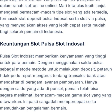
dalam ranah slot online online. Mari kita ulas lebih lanjut
mengenai bermacam-macam tipe slot yang ada tersedia,
termasuk slot deposit pulsa Indosat serta slot via pulsa,
yang menyediakan akses yang lebih cepat serta mudah
bagi seluruh pemain di Indonesia.
Keuntungan Slot Pulsa Slot Indosat
Pulsa Slot Indosat memberikan kenyamanan yang tinggi
untuk para pemain. Dengan menggunakan saldo pulsa
sebagai metode metode untuk melakukan deposit, petaruh
tidak perlu repot mengurus tentang transaksi bank atau
mendaftar di beragam layanan pembayaran. Hanya
dengan saldo yang ada di ponsel, pemain telah bisa
segera menikmati bermacam-macam game slot yang yang
ditawarkan. Ini pasti sangatlah mempercepat serta
memudahkan pengalaman bermain.