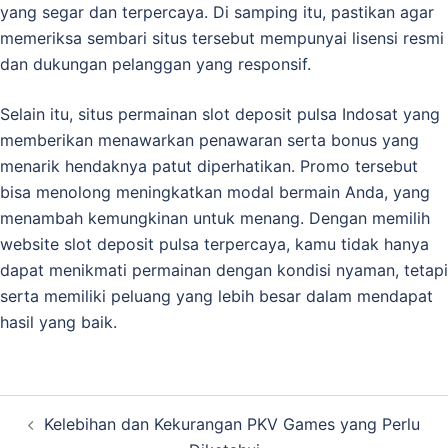
yang segar dan terpercaya. Di samping itu, pastikan agar
memeriksa sembari situs tersebut mempunyai lisensi resmi
dan dukungan pelanggan yang responsif.
Selain itu, situs permainan slot deposit pulsa Indosat yang
memberikan menawarkan penawaran serta bonus yang
menarik hendaknya patut diperhatikan. Promo tersebut
bisa menolong meningkatkan modal bermain Anda, yang
menambah kemungkinan untuk menang. Dengan memilih
website slot deposit pulsa terpercaya, kamu tidak hanya
dapat menikmati permainan dengan kondisi nyaman, tetapi
serta memiliki peluang yang lebih besar dalam mendapat
hasil yang baik.
Post
Kelebihan dan Kekurangan PKV Games yang Perlu
navigation