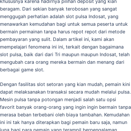
khususnya karena hadirnya pilihan deposit yang kian
beragam. Dari sekian banyak terobosan yang sangat
menggugah perhatian adalah slot pulsa Indosat, yang
menawarkan kemudahan bagi untuk semua peserta untuk
bermain permainan tanpa harus repot repot dari metode
pembayaran yang sulit. Dalam artikel ini, kami akan
mempelajari fenomena ini ini, terkait dengan bagaimana
slot pulsa, baik dari dari Tri maupun maupun Indosat, telah
mengubah cara orang mereka bermain dan menang dari
berbagai game slot.
Dengan fasilitas slot setoran yang kian mudah, pemain kini
dapat melaksanakan transaksi secara mudah melalui pulsa.
Mesin pulsa tanpa potongan menjadi salah satu opsi
favorit banyak orang-orang yang ingin ingin bermain tanpa
merasa beban terbebani oleh biaya tambahan. Kemudahan
ini ini tak hanya diterapkan bagi pemain baru saja, namun
juga bagi para pemain yang terampil berpengalaman