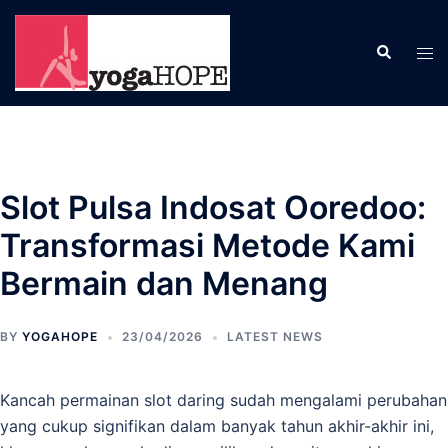
Skip
to
Search
Tog
content
men
Slot Pulsa Indosat Ooredoo:
Transformasi Metode Kami
Bermain dan Menang
BY
YOGAHOPE
23/04/2026
LATEST NEWS
Kancah permainan slot daring sudah mengalami perubahan
yang cukup signifikan dalam banyak tahun akhir-akhir ini,