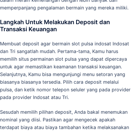
dalam meraih kemenangan dengan lebih banyak dan
memperpanjang pengalaman bermain yang mereka miliki.
Langkah Untuk Melakukan Deposit dan
Transaksi Keuangan
Membuat deposit agar bermain slot pulsa indosat Indosat
dan Tri sangatlah mudah. Pertama-tama, Kamu harus
memilih situs permainan slot pulsa yang dapat dipercaya
untuk agar memastikan keamanan transaksi keuangan.
Selanjutnya, Kamu bisa mengunjungi menu setoran yang
biasanya biasanya tersedia. Pilih cara deposit melalui
pulsa, dan ketik nomor telepon seluler yang pada provider
pada provider Indosat atau Tri.
Sesudah memilih pilihan deposit, Anda bakal menemukan
nominal yang diisi. Pastikan agar mengecek apakah
terdapat biaya atau biaya tambahan ketika melaksanakan