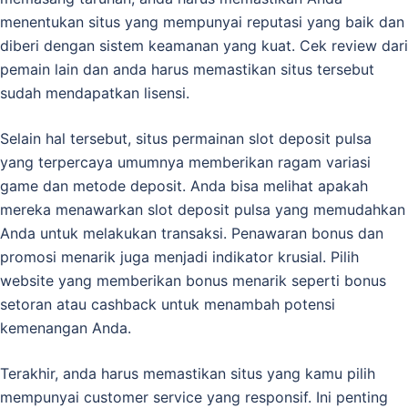
menentukan situs yang mempunyai reputasi yang baik dan
diberi dengan sistem keamanan yang kuat. Cek review dari
pemain lain dan anda harus memastikan situs tersebut
sudah mendapatkan lisensi.
Selain hal tersebut, situs permainan slot deposit pulsa
yang terpercaya umumnya memberikan ragam variasi
game dan metode deposit. Anda bisa melihat apakah
mereka menawarkan slot deposit pulsa yang memudahkan
Anda untuk melakukan transaksi. Penawaran bonus dan
promosi menarik juga menjadi indikator krusial. Pilih
website yang memberikan bonus menarik seperti bonus
setoran atau cashback untuk menambah potensi
kemenangan Anda.
Terakhir, anda harus memastikan situs yang kamu pilih
mempunyai customer service yang responsif. Ini penting