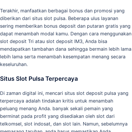
Terakhir, manfaatkan berbagai bonus dan promosi yang
diberikan dari situs slot pulsa. Beberapa ulus layanan
sering memberikan bonus deposit dan putaran gratis yang
dapat menambah modal kamu. Dengan cara menggunakan
slot deposit Tri atau slot deposit IM3, Anda bisa
mendapatkan tambahan dana sehingga bermain lebih lama
lebih lama serta menambah kesempatan menang secara
keseluruhan.
Situs Slot Pulsa Terpercaya
Di zaman digital ini, mencari situs slot deposit pulsa yang
terpercaya adalah tindakan kritis untuk menambah
peluang menang Anda. banyak sekali pemain yang
berminat pada profit yang disediakan oleh slot dari
telkomsel, slot indosat, dan slot lain. Namun, sebelumnya
memasang taruhan, anda harus memastikan Anda