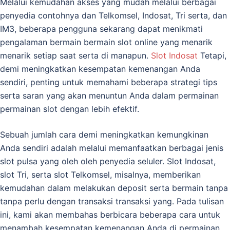
Melalui kemudahan akses yang mudah melalui berbagai
penyedia contohnya dan Telkomsel, Indosat, Tri serta, dan
IM3, beberapa pengguna sekarang dapat menikmati
pengalaman bermain bermain slot online yang menarik
menarik setiap saat serta di manapun.
Slot Indosat
Tetapi,
demi meningkatkan kesempatan kemenangan Anda
sendiri, penting untuk memahami beberapa strategi tips
serta saran yang akan menuntun Anda dalam permainan
permainan slot dengan lebih efektif.
Sebuah jumlah cara demi meningkatkan kemungkinan
Anda sendiri adalah melalui memanfaatkan berbagai jenis
slot pulsa yang oleh oleh penyedia seluler. Slot Indosat,
slot Tri, serta slot Telkomsel, misalnya, memberikan
kemudahan dalam melakukan deposit serta bermain tanpa
tanpa perlu dengan transaksi transaksi yang. Pada tulisan
ini, kami akan membahas berbicara beberapa cara untuk
menambah kesempatan kemenangan Anda di permainan