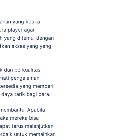
dahan yang ketika
ra player agar
h yang ditemui dengan
atkan akses yang yang
k dan berkualitas.
kmati pengalaman
 tersedia yang memberi
aya tarik bagi para.
p membantu. Apabila
maka mereka bisa
apat terus melanjutkan
erbaik untuk memainkan