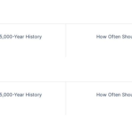
5,000-Year History
How Often Shou
on
5,000-Year History
How Often Shou
on