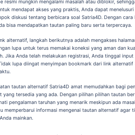
 resmi mungkin mengalami masalah atau diblokir, sehingga 
 Untuk mendapat akses yang praktis, Anda dapat menelusuri 
mpok diskusi tentang berbicara soal Satria4D. Dengan car
da bisa mendapatkan tautan paling baru serta terpercaya.
nk alternatif, langkah berikutnya adalah mengakses halam
ngan lupa untuk terus memakai koneksi yang aman dan kua
. Jika Anda telah melakukan registrasi, Anda tinggal inpu
Tidak lupa diingat menyimpan bookmark dari link alternati
aktu.
tan tautan alternatif Satria4D amat memudahkan bagi p
t yang tersedia yang ada. Dengan pilihan pilihan tautan b
mati pengalaman taruhan yang menarik meskipun ada masal
lu memperbarui informasi mengenai tautan alternatif agar 
 Anda mainkan.