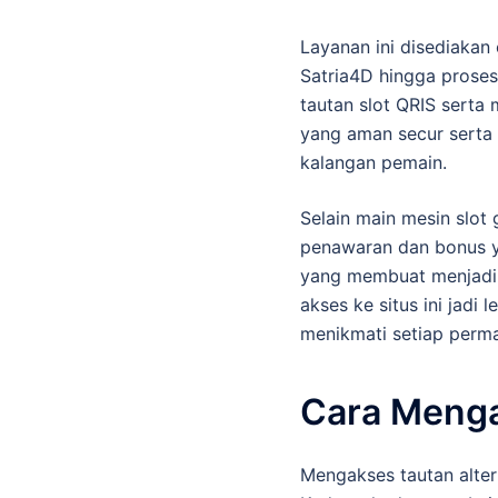
Layanan ini disediakan 
Satria4D hingga proses
tautan slot QRIS serta
yang aman secur serta
kalangan pemain.
Selain main mesin slo
penawaran dan bonus ya
yang membuat menjadik
akses ke situs ini jad
menikmati setiap perma
Cara Mengak
Mengakses tautan alter