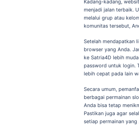
Kadang-kadang, website
menjadi jalan terbaik.
melalui grup atau kelo
komunitas tersebut, An
Setelah mendapatkan li
browser yang Anda. Ja
ke Satria4D lebih mudah
password untuk login. 
lebih cepat pada lain w
Secara umum, pemanfaa
berbagai permainan slo
Anda bisa tetap menik
Pastikan juga agar sela
setiap permainan yang