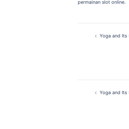
permainan slot online.
Post
Yoga and Its 
navigati
Post
Yoga and Its 
navigati